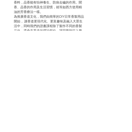
香料，品香能有怡神養生、防病去穢的作用。聞
香、品香的作用及生活習慣，就等如西方使用精
油的芳香療法一樣。
為推廣香道文化，我們由簡單的DIY日常香製用品
開始， 讓香道更現代化、更富趣味及融入大眾生
活中，同時我們的證書課程除了製作不同的香製
品外，還會有香道的理論部份，讓同學能深入幾
千年的中華香文化，了解中華香道的真諦。
了解更多
中華香道證書課程
網上商店
大部份產品由英國直接寄出
英國芳療級精油
英國芳療級配方精油