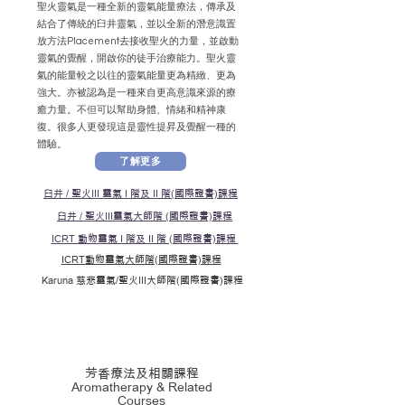
聖火靈氣是一種全新的靈氣能量療法，傳承及
結合了傳統的臼井靈氣，並以全新的潛意識置
放方法Placement去接收聖火的力量，並啟動
靈氣的覺醒，開啟你的徒手治療能力。聖火靈
氣的能量較之以往的靈氣能量更為精緻、更為
強大。亦被認為是一種來自更高意識來源的療
癒力量。不但可以幫助身體、情緒和精神康
復。很多人更發現這是靈性提昇及覺醒一種的
體驗。
了解更多
臼井 / 聖火III 靈氣 I 階及 II 階(國際證書)課程
臼井 / 聖火III靈氣大師階 (國際證書)課程
ICRT 動物靈氣 I 階及 II 階 (國際證書)課程
ICRT動物靈氣大師階​(國際證書)課程
Karuna 慈悲靈氣/聖火III大師階(國際證書)課程
芳香療法及相關課程
Aromatherapy & Related
Courses