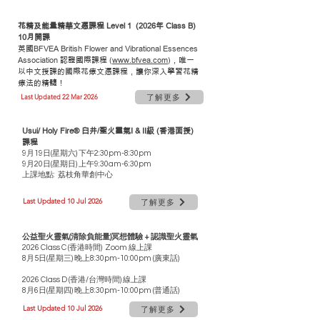
最新消息及活動
花精及能量精華文憑課程 Level 1 (2026年 Class B)
10月開課
​英國BFVEA British Flower and Vibrational Essences
Association 認證國際課程 (
www.bfvea.com
)，唯一
以中文授課的國際花療文憑課程，讓你深入學習花精
療法的精髓！
Last Updated 22 Mar 2026
了解更多
Usui/ Holy Fire® 臼井/聖火靈氣I & II級 (香港面授)
課程
9月19日(星期六) 下午2:30pm-8:30pm
9月20日(星期日) 上午9:30am-6:30pm
上課地點: 荔枝角華創中心
Last Updated 10 Jul 2026
了解更多
公益聖火靈氣(清除負能量)冥想體驗 + 認識聖火靈氣
2026 Class C (香港時間) Zoom 線上課
8月5日(星期三) 晚上8:30pm-10:00pm (廣東話)
2026 Class D (香港/台灣時間) 線上課
8月6日(星期四) 晚上8:30pm-10:00pm
(普通話)
Last Updated 10 Jul 2026
了解更多