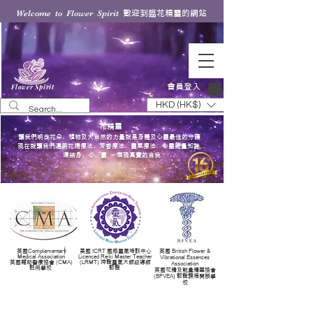
歡迎到臨花精靈的網站
Welcome to Flower Spirit
會員登入
Flower Spirit
HKD (HK$)
花精靈
讓我們明白花朵、植物及大自然的力量就是身體及心靈最佳的守護
現在就讓我們運用花精療法、芳香療法、靈氣療法、心靈能量知識...
連結身、心、靈 ~ 展現真實的自我
英國Complementary
美國 ICRT 國際靈氣培訓中心
英國 British Flower &
Medical Association
Licenced Reiki Master Teacher
Vibrational Essences
英國輔助醫療協會 (CMA)
(LRMT) 持證靈氣大師級導師
Association
註冊學校
認證
英國花精及能量精華協會
(BFVEA) 認證課程開辦學
校