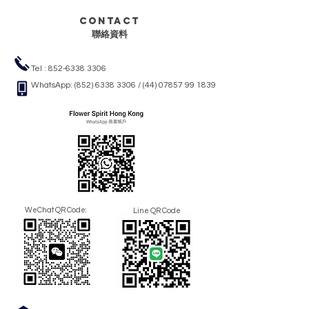
Contact
聯絡資料
Tel :
852-6338 3306
WhatsApp:
(852) 6338 3306
/
(44) 07857 99 1839
WeChat QR Code:
Line QR Code