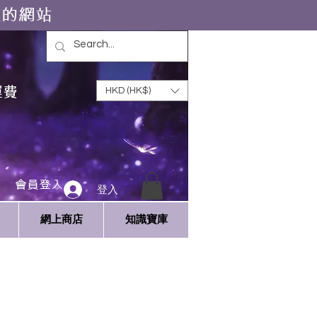
靈的網站
運費
HKD (HK$)
會員登入
登入
網上商店
知識寶庫