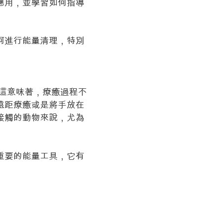
應用，並學習如何指導
何進行能量清理，特別
。這意味著，療癒過程不
遠距療癒或是將手放在
接觸的動物來說，尤為
重要的能量工具，它有