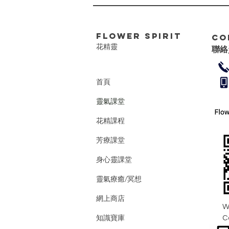
FLower Spirit
Co
花精靈
聯絡
首頁
靈氣課堂
花精課程
芳療課堂
身心靈課堂
靈氣療癒/冥想
網上商店
W
知識寶庫
C