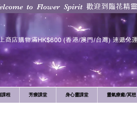
歡迎到臨花精
elcome to Flower Spirit
上商店購物滿HK$600 (香港/澳門/台灣) 速遞免
精課程
芳療課堂
身心靈課堂
靈氣療癒/冥想
認識 ICRT 動物靈氣 Animal Reiki