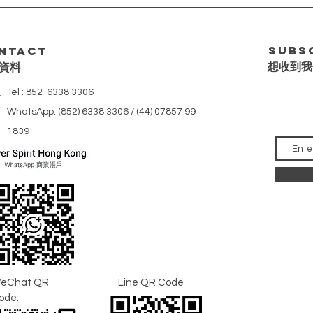
Subs
ntact
想收到我
資料
Tel : 852-6338 3306
WhatsApp: (852) 6338 3306 / (44) 07857 99
1839
eChat QR
Line QR Code
ode: