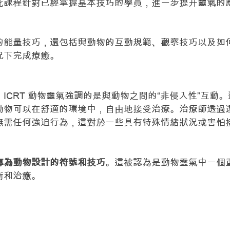
此課程針對已經掌握基本技巧的學員，進一步提升靈氣的
。
的能量技巧，還包括與動物的互動規範、觀察技巧以及如
況下完成療癒。
ICRT 動物靈氣強調的是與動物之間的“非侵入性”互動
動物可以在舒適的環境中，自由地接受治療。治療師透過
無需任何強迫行為，這對於一些具有特殊情緒狀況或害怕
專為動物設計的符號和技巧
。這被認為是動物靈氣中一個
衡和治癒。