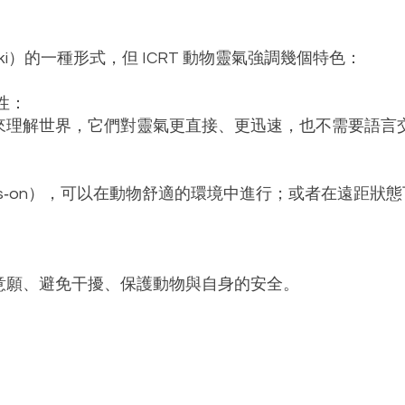
常規靈氣有什麼不同？
ki）的一種形式，但 ICRT 動物靈氣強調幾個特色：
性：
來理解世界，它們對靈氣更直接、更迅速，也不需要語言
ds‑on），可以在動物舒適的環境中進行；或者在遠距狀
意願、避免干擾、保護動物與自身的安全。
的療癒是否也有用？