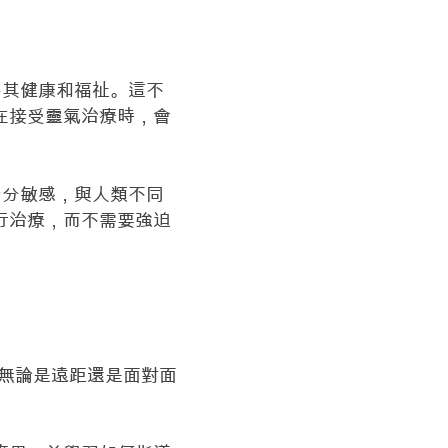
善其健康和福祉。這不
在接受靈氣治療時，會
十分敏感，與人類不同
行治療，而不需要強迫
，無論是遠距還是面對面
。