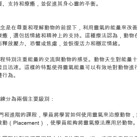
緩、支持和療癒，並促進其身心靈的平衡。
心理念是在尊重和理解動物的前提下，利用靈氣的能量來改
療癒，還包括情緒和精神上的支持。這種療法認為，動物
而釋放壓力、恐懼或焦慮，並恢復活力和穩定情緒。
癒過程特別注重能量的交流與動物的感受。動物天生對能量
接且迅速。這樣的特點使得靈氣能量可以有效地對動物進
體行為。
氣訓練分為兩個主要級別：
：這是入門和進階的課程，學員將學習如何使用靈氣來治療動物
動（Placement），使學員能夠將靈氣療法應用於動物