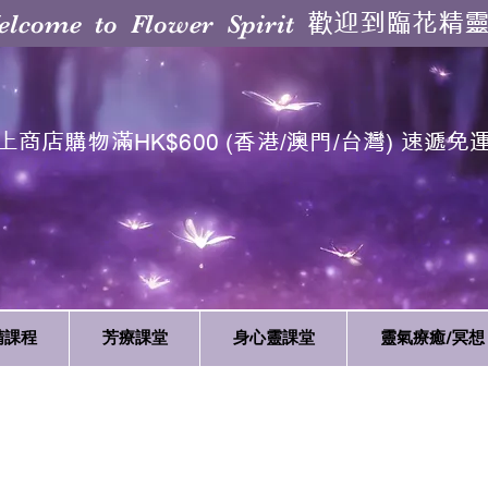
歡迎到臨花精
elcome to Flower Spirit
上商店購物滿HK$600 (香港/澳門/台灣) 速遞免
精課程
芳療課堂
身心靈課堂
靈氣療癒/冥想
最新課程開課時間及網上報名