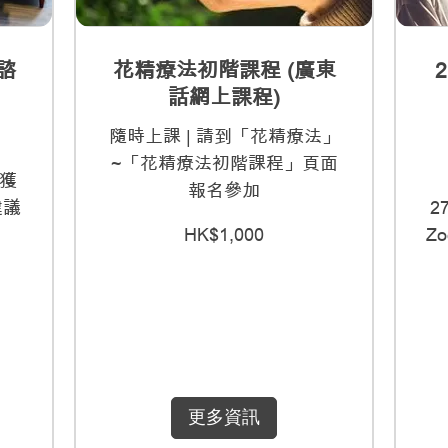
諮
花精療法初階課程 (廣東
2
話網上課程)
隨時上課 | 請到「花精療法」
~「花精療法初階課程」頁面
中獲
報名參加
建議
2
1,000
HK$1,000
Z
港
元
3,80
港
元
更多資訊