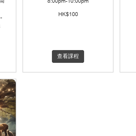
時間
8:00pm-10:00pm
日
100
£10
HK$100
(Ban
港
-
Tran
元
程
查看課程