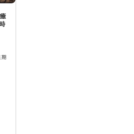
癒
灣時
星期