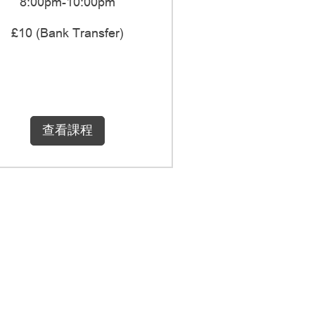
8:00pm-10:00pm
£10 (Bank Transfer)
k
sfer)
查看課程