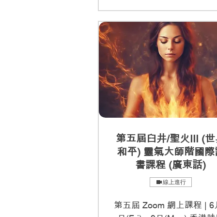
第五屆臼井/聖火III (
和平) 靈氣大師階國際
書課程 (廣東話)
線上進行
第五屆 Zoom 網上課程 | 6