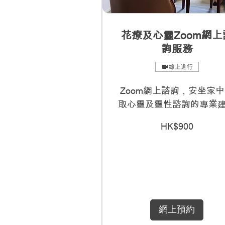
花療及心靈Zoom網上
詢服務
線上進行
Zoom網上諮詢，安坐家
取心靈及靈性諮詢的專業
900
HK$900
港
元
網上預約