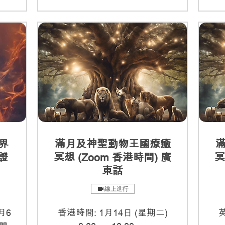
世界
滿月及神聖動物王國療癒
證
冥想 (Zoom 香港時間) 廣
冥
東話
線上進行
月6
香港時間: 1月14日 (星期二)
英