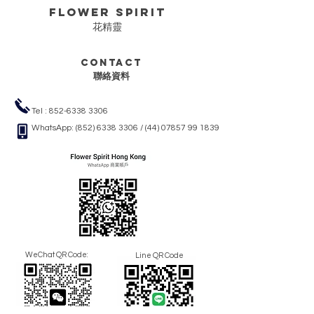
FLower Spirit
花精靈
Contact
聯絡資料
Tel :
852-6338 3306
WhatsApp:
(852) 6338 3306
/
(44) 07857 99 1839
WeChat QR Code:
Line QR Code