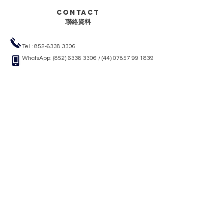
Contact
聯絡資料
Tel :
852-6338 3306
WhatsApp:
(852) 6338 3306
/
(44) 07857 99 1839
WeChat QR Code:
Line QR Code