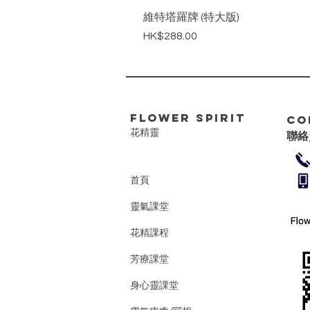
維特塔羅牌 (特大版)
價格
HK$288.00
FLower Spirit
Co
花精靈
聯絡
首頁
靈氣課堂
花精課程
芳療課堂
身心靈課堂