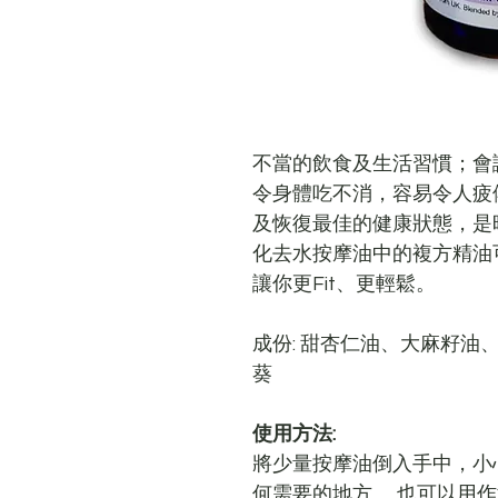
不當的飲食及生活習慣；會
令身體吃不消，容易令人疲
及恢復最佳的健康狀態，是
化去水按摩油中的複方精油
讓你更Fit、更輕鬆。
成份: 甜杏仁油、大麻籽油
葵
使用方法:
將少量按摩油倒入手中，小
何需要的地方。 也可以用