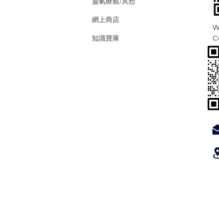
靈氣療癒/冥想
網上商店
W
知識寶庫
C