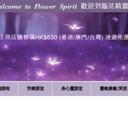
歡迎到臨花精
elcome to Flower Spirit
上商店購物滿HK$600 (香港/澳門/台灣) 速遞免
精課程
芳療課堂
身心靈課堂
靈氣療癒/冥想