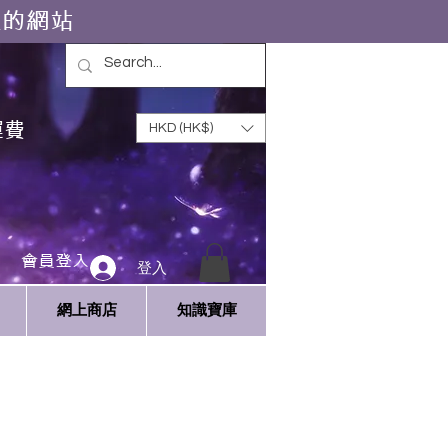
靈的網站
運費
HKD (HK$)
會員登入
登入
網上商店
知識寶庫