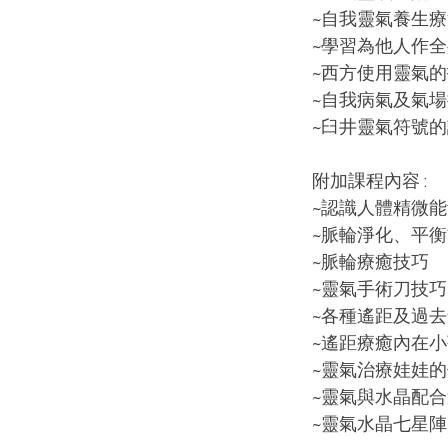
~自我靈氣養生
~學習為他人作
~西方使用靈氣
~自我病氣及氣
~臼井靈氣符號
附加課程內容 :
~認識人體精微
~脈輪淨化、平
​~脈輪療癒技巧
~靈氣手術刀技巧 Psy
~各種遙距及過
~遙距療癒內在小
​~靈氣治療娃娃
~靈氣與水晶配
~靈氣水晶七星陣