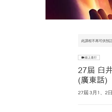
此課程不再可供預
線上進行
27屆 臼井
(廣東話)
27屆 3月1、2