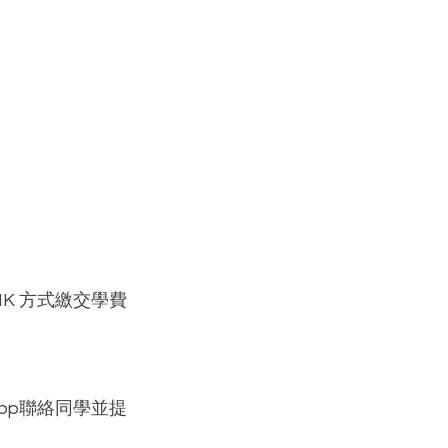
Y HK 方式繳交學費
pp聯絡同學並提