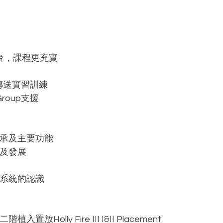
台，課程更充實
氣傳送實習訓練
Group支援
傳承及主要功能
景及發展
量系統的認識
置放Holly Fire III I&II Placement