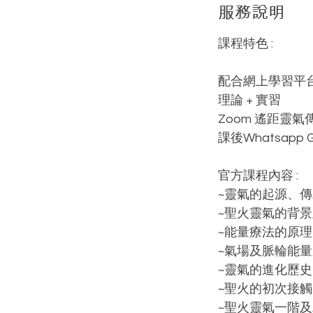
服務說明
課程特色 :
配合網上學習平
理論 + 實習
Zoom 遙距靈
課後Whatsapp 
官方課程內容 :
~靈氣的起源、
~聖火靈氣的背
~能量療法的原理
~氣場及脈輪能
~靈氣的進化歷史
~聖火的初次接觸
~聖火靈氣一階及二階植入