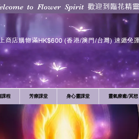
歡迎到臨花精
elcome to Flower Spirit
上商店購物滿HK$600 (香港/澳門/台灣) 速遞免
精課程
芳療課堂
身心靈課堂
靈氣療癒/冥想