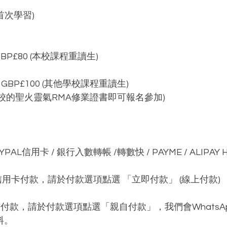
(首次學習)
/ GBP£80 (本校課程重讀生)
0 / GBP£100 (其他學校課程重讀生)
學校的聖火靈氣RMA修業證書即可報名參加)
PAL信用卡 / 銀行入數轉帳 /轉數快 / PAYME / ALIPA
al信用卡付款，請於付款選項點選 「立即付款」 (線上付款)
法付款，請於付款選項點選「親自付款」，我們會WhatsA
料。