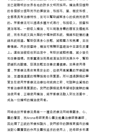
並已被證明於世界各地的許多文明所採用。精油是從植物
的各個部分提取而來的揮發油，包括花、葉、樹皮和根，
全都是具有治療特性，並可以幫助緩解身心的疾病而使用
的。芳香療法可以透過多種方式進行，包括吸入、按摩和
浸浴等等。一般吸入精油，可以剌激身體的器官及機能系
統，而各系統又與大腦的中樞神經系統、情緒和記憶的邊
緣系統相連。幫助促進身心放鬆、減輕壓力和焦慮，並改
善情緒。用於按摩時，精油可稀釋到基礎油中並塗在皮膚
上。這些油被吸收到血液中，有助於減輕疼痛、減少發炎
和改善循環。而香薰浸浴則是將清油
加到洗澡水中，幫助
舒緩肌肉酸痛、促進放鬆並改善皮膚健康。如果使用得
當，芳香療法是非常是安全的，但使用高質量的芳療級精
油，並遵循適當的稀釋指南也很重要。所以透過課程的學
習及在使用芳香療法治療任何疾病之前，可諮詢合資格的
芳香治療師是重要的。我們的課程就是希望培訓業餘的精
油使用者，正確使用精油，將芳香療法融入到生活當中，
成為一位精明的精油使用者
。
同時由於芳香療法是唯一一種自然療法同時兼顧身、心、
靈的層面，而Arona老師更是心靈及能量治療師兼導師，
因此隨了正統的芳療知識外，我們部份的課程更偏向於精
油對心靈層面的作用及靈性追求的使用上，把老師多年運