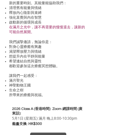
新的重要時刻。其能量能協助我們：
清理舊有能量與情緒
釋放內心陰影與束縛
強化直覺與內在智慧
啟動新的循環與成長
在滿月之光中，讓不再需要的慢慢退去，讓新的
可能自然展開。
我們誠摯邀請，
無論你是：
對身心靈療癒有興趣
渴望釋放壓力與情緒
想提升內在平靜與能量
希望連結自然與靈性
都歡迎參加這次療癒冥想體驗。
讓我們一起感受
：
滿月聖光
神聖動物王國
生命之樹
所帶來的療癒與祝福。
2026 Class A (香港時間) Zoom 網課時間 (廣
東話):
5月1日 (星期五) 滿月 晚上8:00-10:30pm
能量交換: HK$300