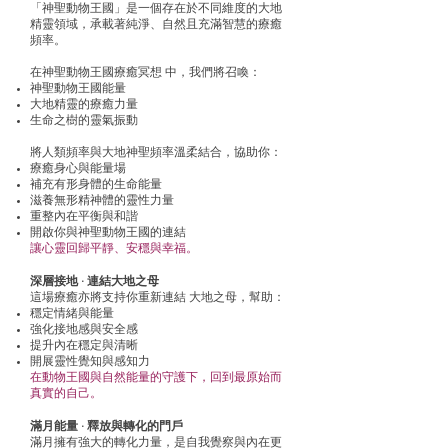
「神聖動物王國」是一個存在於不同維度的大地
精靈領域，承載著純淨、自然且充滿智慧的療癒
頻率。
在神聖動物王國療癒冥想 中，我們將召喚：
神聖動物王國能量
​大地精靈的療癒力量
生命之樹的靈氣振動
將人類頻率與大地神聖頻率溫柔結合，協助你：
療癒身心與能量場
補充有形身體的生命能量
滋養無形精神體的靈性力量
重整內在平衡與和諧
開啟你與神聖動物王國的連結
讓心靈回歸平靜、安穩與幸福。
深層接地 · 連結大地之母
這場療癒亦將支持你重新連結 大地之母，幫助：
穩定情緒與能量
強化接地感與安全感
提升內在穩定與清晰
開展靈性覺知與感知力
在動物王國與自然能量的守護下，回到最原始而
真實的自己。
滿月能量 · 釋放與轉化的門戶
滿月擁有強大的轉化力量，是自我覺察與內在更