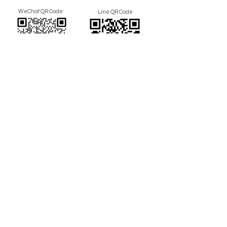
WeChat QR Code:
Line QR Code
info@flowerspirithk.com
香港辦公室地址 (不設零售) :
九龍灣宏開道8號其士商業中心7樓705-707室
UK Office :
71-75 Shelton Street, Covent Garden, London, WC2H
9JQ, United Kingdom
Subscribe Newsletter
想收到我們最新產品及優惠的資訊, 歡迎訂閱我們的通訊