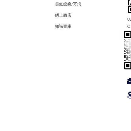
靈氣療癒/冥想
網上商店
W
知識寶庫
C