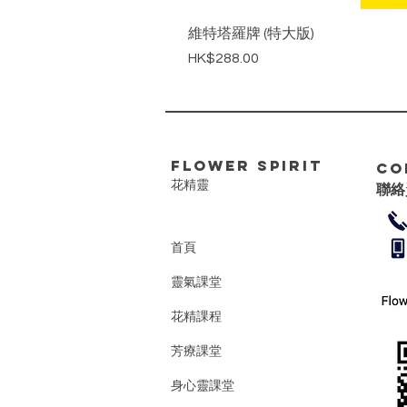
維特塔羅牌 (特大版)
Price
HK$288.00
FLower Spirit
Co
花精靈
聯絡
首頁
靈氣課堂
花精課程
芳療課堂
身心靈課堂