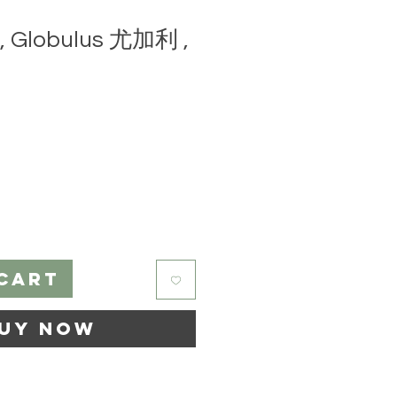
, Globulus 尤加利 ,
ice
Cart
uy Now