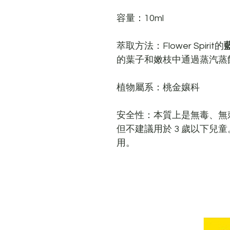
容量：10ml
萃取方法：Flower Spirit的
的葉子和嫩枝中通過蒸汽蒸
植物屬系：
桃金孃科
安全性：
本質上是無毒、無
但不建議用於 3 歲以下兒
用。