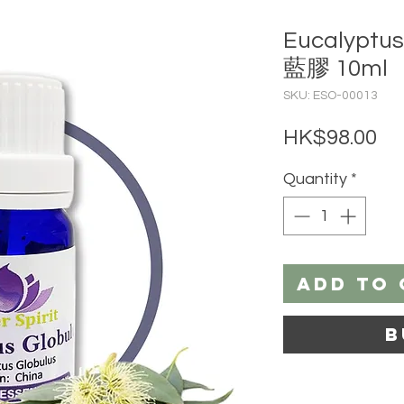
Eucalyptus
藍膠 10ml
SKU: ESO-00013
Pr
HK$98.00
Quantity
*
Add to 
B