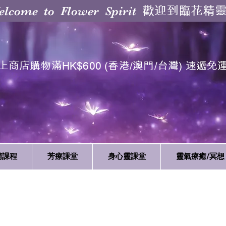
歡迎到臨花精
elcome to Flower Spirit
上商店購物滿HK$600 (香港/澳門/台灣) 速遞免
精課程
芳療課堂
身心靈課堂
靈氣療癒/冥想