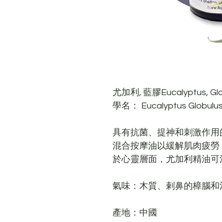
尤加利, 藍膠Eucalyptus, Glo
學名： Eucalyptus Globulus 
具有抗菌、提神和刺激作用
混合按摩油以緩解肌肉疲勞
於心靈層面，
尤加利
精油可
氣味：
木質、剌鼻的樟腦和
產地：
中國