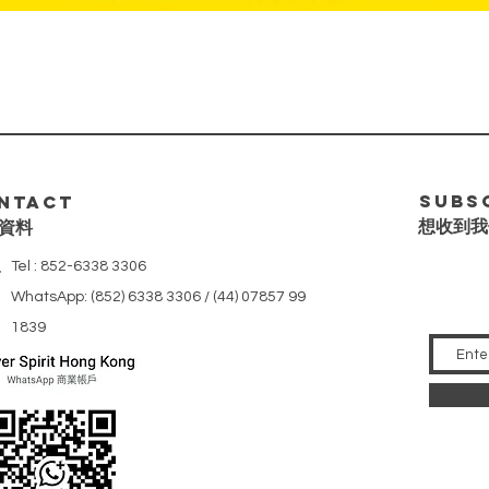
Quick View
Subs
ntact
想收到我
資料
Tel : 852-6338 3306
WhatsApp: (852) 6338 3306 / (44) 07857 99
1839