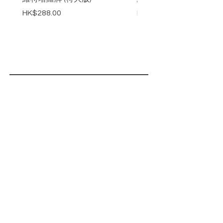
Price
Price
HK$288.00
HK$218.00
FLower Spirit
花精靈
Contact
聯絡資料
Tel :
852-6338 3306
WhatsApp:
(852) 6338 3306
/
(44) 07857 99 1839