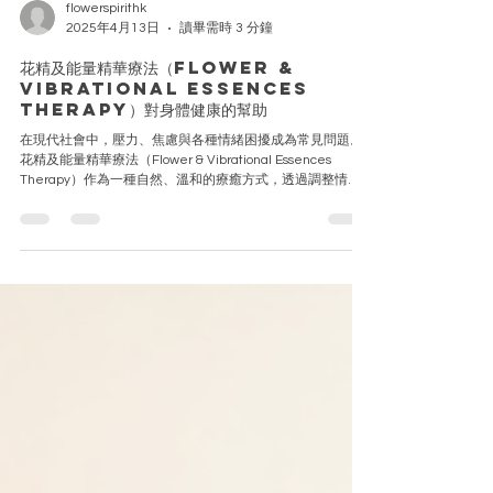
flowerspirithk
2025年4月13日
讀畢需時 3 分鐘
花精及能量精華療法（Flower &
Vibrational Essences
Therapy）對身體健康的幫助
在現代社會中，壓力、焦慮與各種情緒困擾成為常見問題。
花精及能量精華療法（Flower & Vibrational Essences
Therapy）作為一種自然、溫和的療癒方式，透過調整情緒
與能量場，間接促進身體健康，為現代人帶來身心靈的支持
與修復。 協助現代人釋放壓力、重建能量平衡，從而促進身
體健康。這種自然療法不僅是針對問題核心的對症療法，更
是一種提升整體生命質素的靈性工具，適合任何希望走向全
面健康的人士使用。隨著人們對自然療法認識的加深，這種
療法正逐步成為身心靈保健的重要選擇。